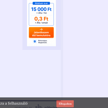
kra a felhasználó
Elfogadom