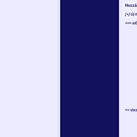
Hozzá
[+] Új 
<<< e
<< vis