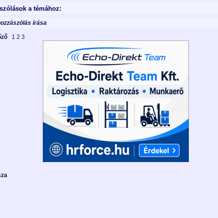
szólások a témához:
hozzászólás írása
lőző
1
2
3
sza