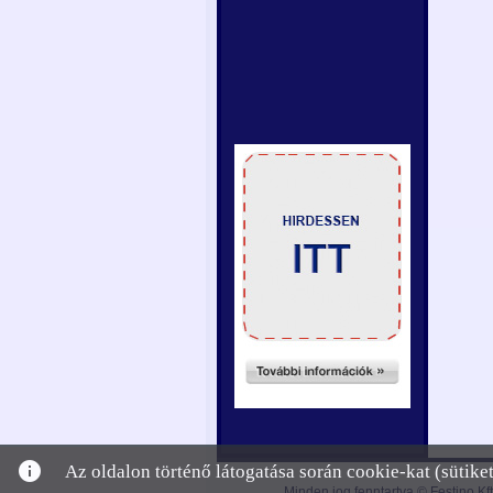
info
Az oldalon történő látogatása során cookie-kat (sütik
Minden jog fenntartva © Festino Kft