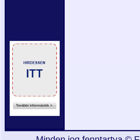
Minden jog fenntartva © F