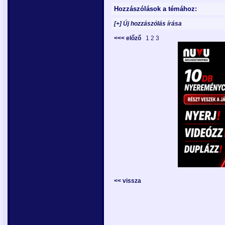
Hozzászólások a témához:
[+] Új hozzászólás írása
<<< előző
1
2
3
<< vissza