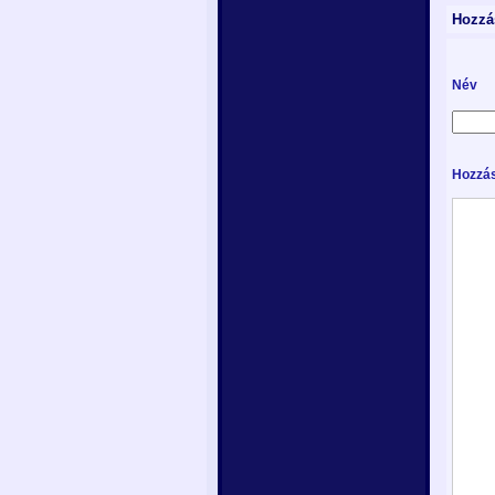
Hozzá
Név
Hozzás