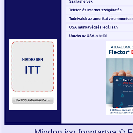
Szálláshelyek
Telefon és internet szolgáltatás
Tudnivalók az amerikai vízummentess
USA munkavégzés legálisan
Utazás az USA-n belül
Minden jog fenntartva © F