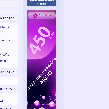
19 22:54:55
м сайте
б_/a_ _a
ниб_/a_
b
релса
19 11:02:46
30 05:58:26
_/a_