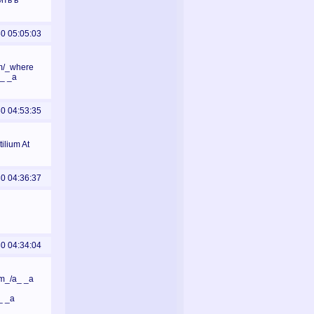
ить в
30 05:05:03
om/_where
a_ _a
30 04:53:35
ilium At
30 04:36:37
30 04:34:04
eam_/a_ _a
_ _a