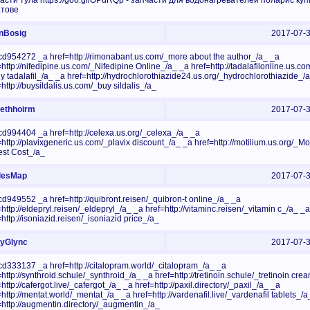
асти тула https://goo.gl/OPdRQp - запчасти для водонагревателей поларис куп
атове
Bosig
2017-07-
d954272 _a href=http://rimonabant.us.com/_more about the author_/a_ _a
=http://nifedipine.us.com/_Nifedipine Online_/a_ _a href=http://tadalafilonline.us.c
uy tadalafil_/a_ _a href=http://hydrochlorothiazide24.us.org/_hydrochlorothiazide_/
=http://buysildalis.us.com/_buy sildalis_/a_
thhoirm
2017-07-
d994404 _a href=http://celexa.us.org/_celexa_/a_ _a
=http://plavixgeneric.us.com/_plavix discount_/a_ _a href=http://motilium.us.org/_Mot
st Cost_/a_
esMap
2017-07-
d949552 _a href=http://quibront.reisen/_quibron-t online_/a_ _a
=http://eldepryl.reisen/_eldepryl_/a_ _a href=http://vitaminc.reisen/_vitamin c_/a_ _a
=http://isoniazid.reisen/_isoniazid price_/a_
Glync
2017-07-
d333137 _a href=http://citalopram.world/_citalopram_/a_ _a
=http://synthroid.schule/_synthroid_/a_ _a href=http://tretinoin.schule/_tretinoin cr
http://cafergot.live/_cafergot_/a_ _a href=http://paxil.directory/_paxil_/a_ _a
=http://mentat.world/_mentat_/a_ _a href=http://vardenafil.live/_vardenafil tablets_/a
=http://augmentin.directory/_augmentin_/a_