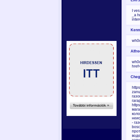
LstrS
I ve
_a h
inte
Kenne
wh0c
Alfre
wh0c
href
Chegl
http
zanu
газо
гага
http
мага
коло
неис
- га
bosc
прот
водо