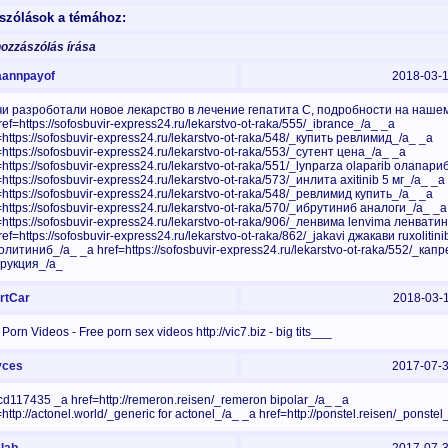
szólások a témához:
hozzászólás írása
annpayof
2018-03-
и разроботали новое лекарство в лечение гепатита С, подробности на наше
ref=https://sofosbuvir-express24.ru/lekarstvo-ot-raka/555/_ibrance_/a_ _a
=https://sofosbuvir-express24.ru/lekarstvo-ot-raka/548/_купить ревлимид_/a_ _a
=https://sofosbuvir-express24.ru/lekarstvo-ot-raka/553/_сутент цена_/a_ _a
=https://sofosbuvir-express24.ru/lekarstvo-ot-raka/551/_lynparza olaparib олапари
=https://sofosbuvir-express24.ru/lekarstvo-ot-raka/573/_инлита axitinib 5 мг_/a_ _a
=https://sofosbuvir-express24.ru/lekarstvo-ot-raka/548/_ревлимид купить_/a_ _a
=https://sofosbuvir-express24.ru/lekarstvo-ot-raka/570/_ибрутиниб аналоги_/a_ _a
=https://sofosbuvir-express24.ru/lekarstvo-ot-raka/906/_ленвима lenvima ленвати
ref=https://sofosbuvir-express24.ru/lekarstvo-ot-raka/862/_jakavi джакави ruxolitini
олитиниб_/a_ _a href=https://sofosbuvir-express24.ru/lekarstvo-ot-raka/552/_кап
рукция_/a_
tCar
2018-03-
Porn Videos - Free porn sex videos http://vic7.biz - big tits___
ces
2017-07-
d117435 _a href=http://remeron.reisen/_remeron bipolar_/a_ _a
=http://actonel.world/_generic for actonel_/a_ _a href=http://ponstel.reisen/_ponstel