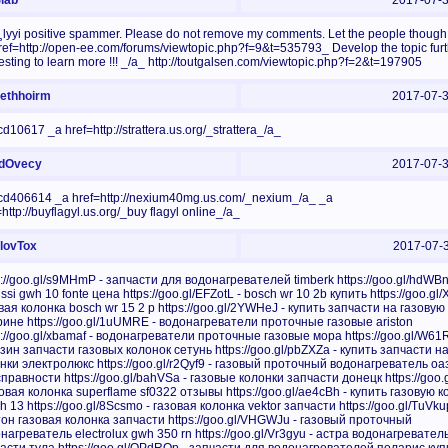
lab
2017-07-
s¸lyyi positive spammer. Please do not remove my comments. Let the people though
ref=http://open-ee.com/forums/viewtopic.php?f=9&t=535793_ Develop the topic furthe
resting to learn more !!! _/a_ http://toutgalsen.com/viewtopic.php?f=2&t=197905
thhoirm
2017-07-
d10617 _a href=http://strattera.us.org/_strattera_/a_
dOvecy
2017-07-
d406614 _a href=http://nexium40mg.us.com/_nexium_/a_ _a
=http://buyflagyl.us.org/_buy flagyl online_/a_
ovTox
2017-07-
s://goo.gl/s9MHmP - запчасти для водонагревателей timberk https://goo.gl/hdWBn
ssi gwh 10 fonte цена https://goo.gl/EFZotL - bosch wr 10 2b купить https://goo.gl/
вая колонка bosch wr 15 2 p https://goo.gl/2YWHeJ - купить запчасти на газовую
рине https://goo.gl/1uUMRE - водонагреватели проточные газовые ariston
s://goo.gl/xbamaf - водонагреватели проточные газовые мора https://goo.gl/W61
зин запчасти газовых колонок сетунь https://goo.gl/pbZXZa - купить запчасти н
нки электролюкс https://goo.gl/r2Qyf9 - газовый проточный водонагреватель оа
правности https://goo.gl/bahVSa - газовые колонки запчасти донецк https://goo
зовая колонка superflame sf0322 отзывы https://goo.gl/ae4cBh - купить газовую к
h 13 https://goo.gl/8Scsmo - газовая колонка vektor запчасти https://goo.gl/TuVku
он газовая колонка запчасти https://goo.gl/VHGWJu - газовый проточный
нагреватель electrolux gwh 350 rn https://goo.gl/Vr3gyu - астра водонагревател