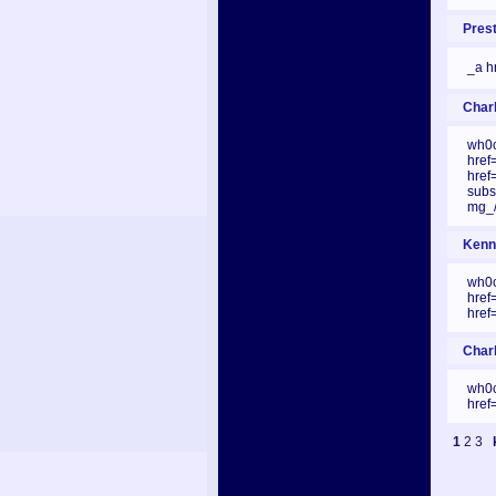
Prest
_a h
Charl
wh0c
href=
href=
subs
mg_/
Kenne
wh0c
href
href=
Charl
wh0c
href=
1
2
3
k