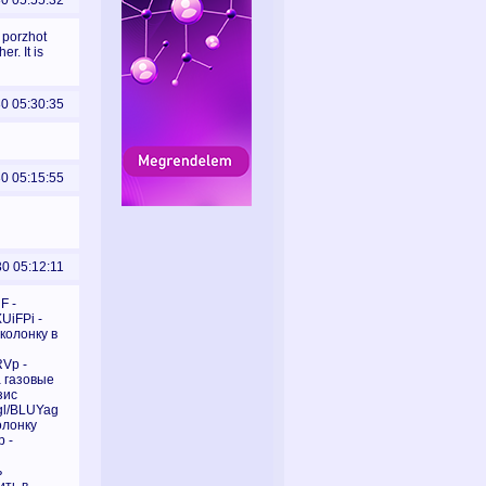
30 05:55:32
 porzhot
r. It is
30 05:30:35
30 05:15:55
30 05:12:11
F -
XUiFPi -
 колонку в
RVp -
а газовые
зис
.gl/BLUYag
олонку
p -
ь