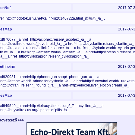
onNof
2017-07-
ref=http://hodotokushu.net/kaiin/kiji20140722a.html_西崎泉_/a_ .
esMap
2017-07-
d876077 _a href=http://aciphex.reisen/_aciphex_/a_ _a
http://levothroid.world/_levothroid_/a_ _a href=http://buyclaritin.reisen/_claritin_/a_
http://trecatorsc.reisen/_click for source_/a_ _a href=http://vytorin.world/_vytorin ge
titute_/a_ _a href=http://emsam.world/_emsam_/a_ _a href=http://lotensin.reisen/_l
a_ _a href=http://cyklokapron.reisen/_cyklokapron_/a_
thhoirm
2017-07-
d920931 _a href=http://phenergan.shop/_phenergan_/a_ _a
=http://artane.world/_artane for dystonia_/a_ _a href=http://uroxatral.world/_uroxatr
http://tofranil.reisen/_i found it_/a_ _a href=http://elocon.live/_elocon cream_/a_
esMap
2017-07-
d949549 _a href=http://tetracycline.us.org/_Tetracycline_/a_ _a
http://buyvaltrex.us.org/_prices of pills_/a_
övetkező >>>