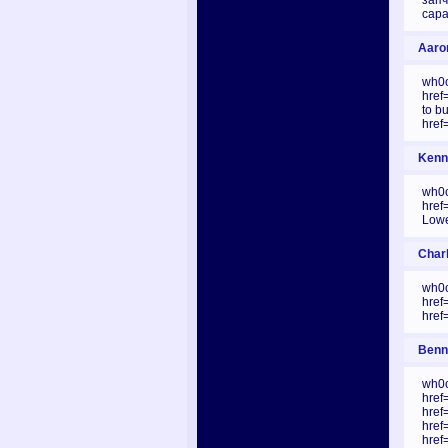
запч
сар
Aaron
wh0c
href
to b
href
Kenne
wh0c
href
Lowe
Charl
wh0c
href
href
Benny
wh0c
href
href=
href
href