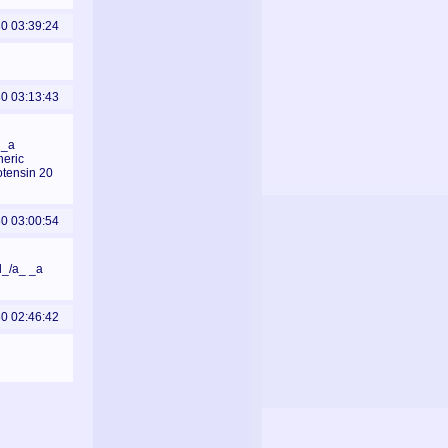
30 03:39:24
30 03:13:43
 _a
neric
otensin 20
30 03:00:54
al_/a_ _a
30 02:46:42