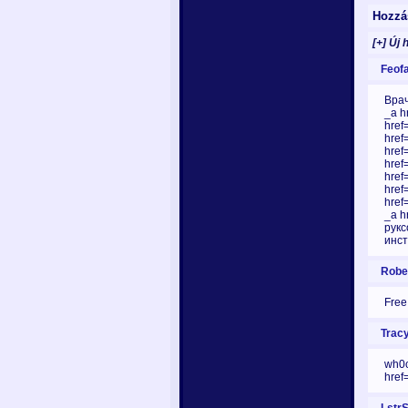
Hozzá
[+] Új 
Feofa
Врач
_a h
href
href
href
href
href
href
href
_a h
рукс
инст
Rober
Free 
Tracy
wh0c
href