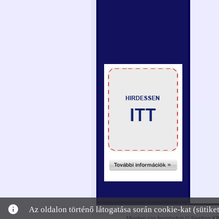
info
Az oldalon történő látogatása során cookie-kat (sütik
Minden jog fenntartva © Festino Kft