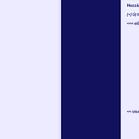
Hozzá
[+] Új 
<<< e
<< vis