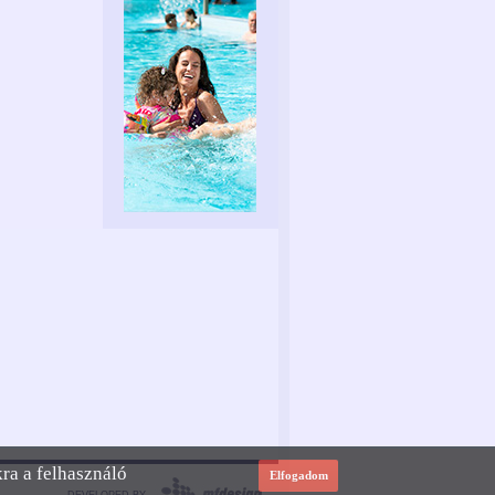
kra a felhasználó
Elfogadom