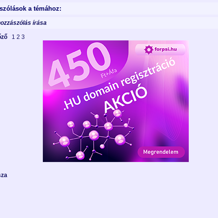
szólások a témához:
hozzászólás írása
lőző
1
2
3
sza