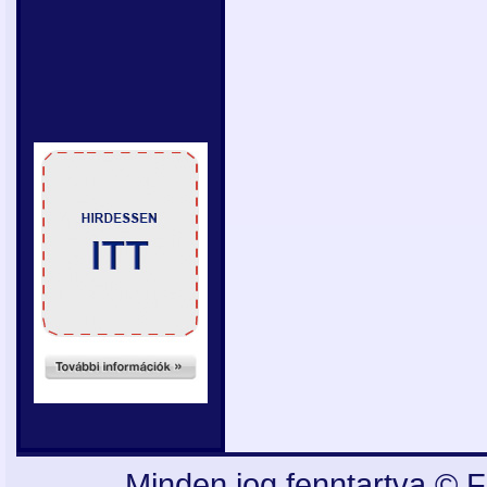
Minden jog fenntartva © F