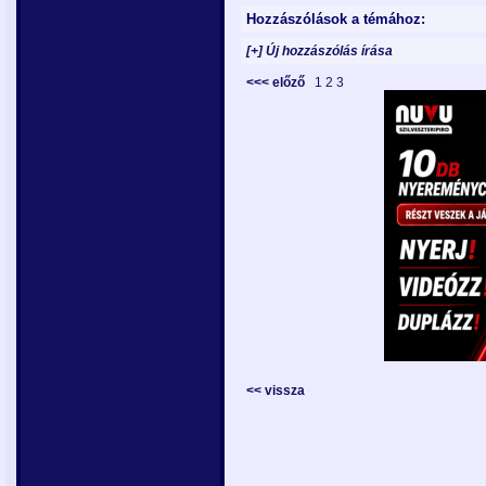
Hozzászólások a témához:
[+] Új hozzászólás írása
<<< előző
1
2
3
<< vissza