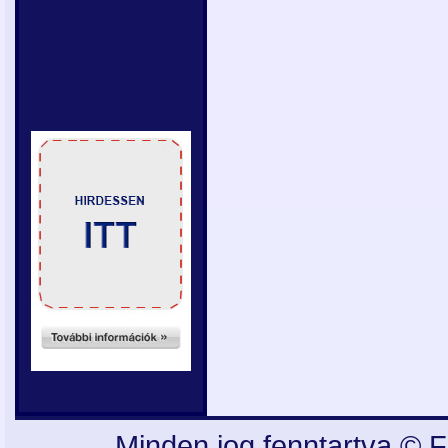
Minden jog fenntartva © F