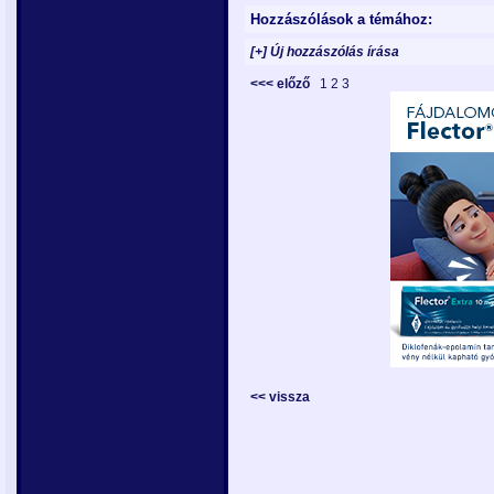
Hozzászólások a témához:
[+] Új hozzászólás írása
<<< előző
1
2
3
<< vissza