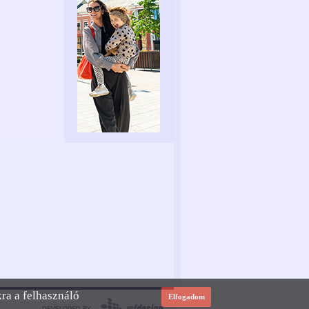
kra a felhasználó
Elfogadom