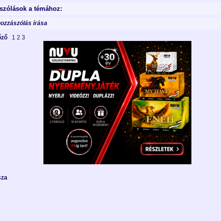
szólások a témához:
hozzászólás írása
lőző
1
2
3
sza