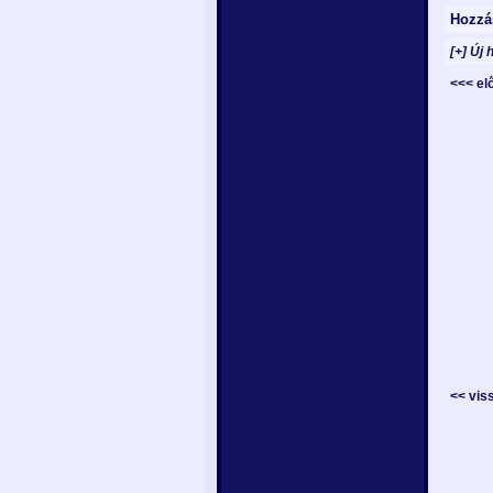
Hozzá
[+] Új 
<<< e
<< vis