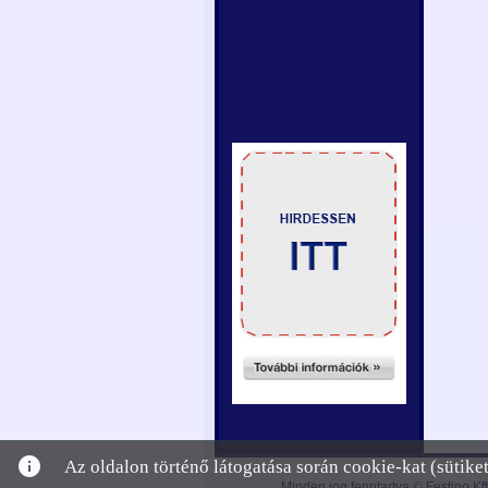
info
Az oldalon történő látogatása során cookie-kat (sütik
Minden jog fenntartva © Festino Kft