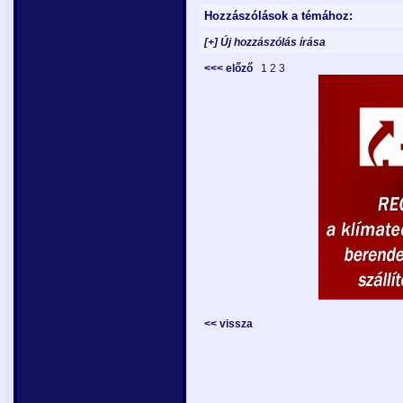
Hozzászólások a témához:
[+] Új hozzászólás írása
<<< előző
1
2
3
<< vissza