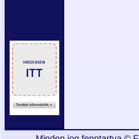
Minden jog fenntartva © F