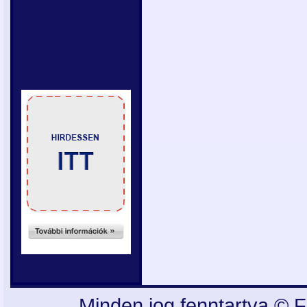
Minden jog fenntartva © F