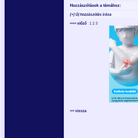
Hozzászólások a témához:
[+] Új hozzászólás írása
<<< előző
1
2
3
<< vissza