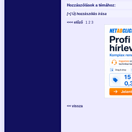
Hozzászólások a témához:
[+] Új hozzászólás írása
<<< előző
1
2
3
<< vissza