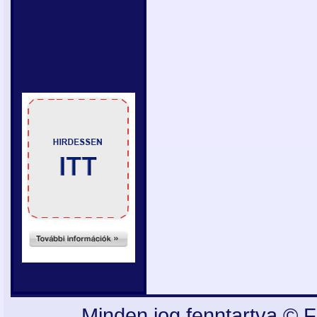
Minden jog fenntartva © F