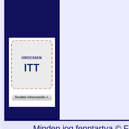
Minden jog fenntartva © F