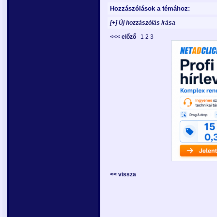
Hozzászólások a témához:
[+] Új hozzászólás írása
<<< előző
1
2
3
<< vissza