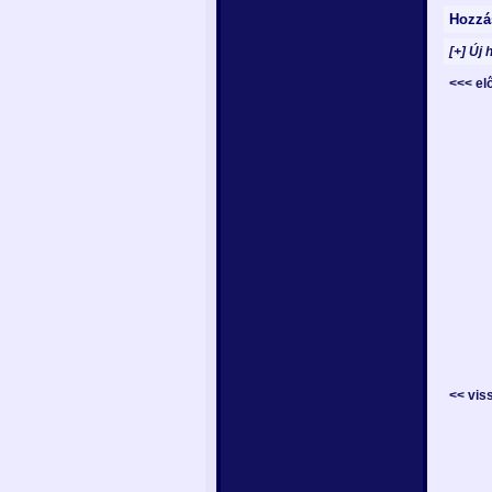
Hozzá
[+] Új 
<<< e
<< vis