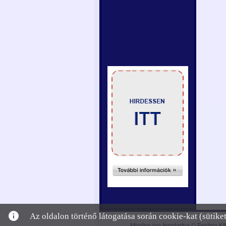
info
Az oldalon történő látogatása során cookie-kat (sütik
Minden jog fenntartva © Festino Kft