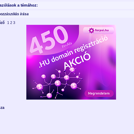
szólások a témához:
hozzászólás írása
lőző
1
2
3
sza