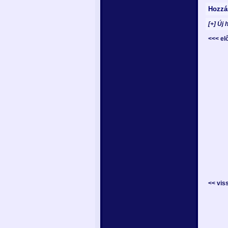
Hozzá
[+] Új 
<<< e
<< vis