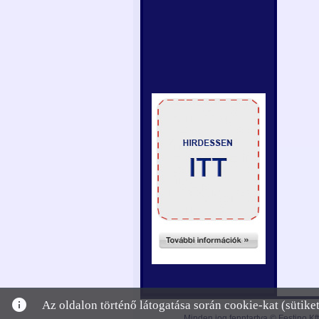
info
Az oldalon történő látogatása során cookie-kat (sütik
Minden jog fenntartva © Festino Kft