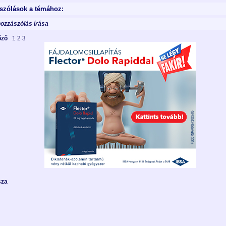
szólások a témához:
hozzászólás írása
lőző
1
2
3
sza