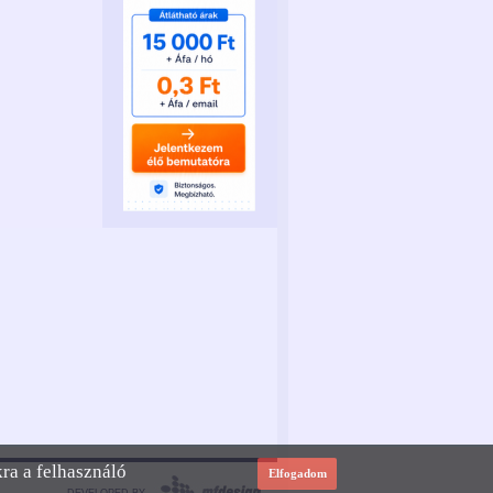
kra a felhasználó
Elfogadom