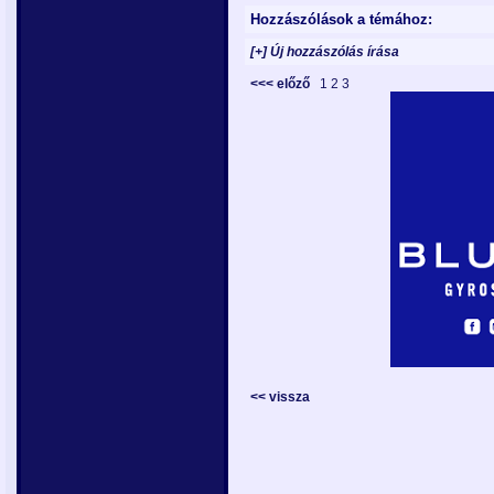
Hozzászólások a témához:
[+] Új hozzászólás írása
<<< előző
1
2
3
<< vissza