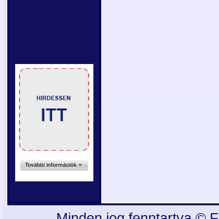
Minden jog fenntartva © F