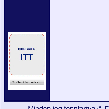
Minden jog fenntartva © F