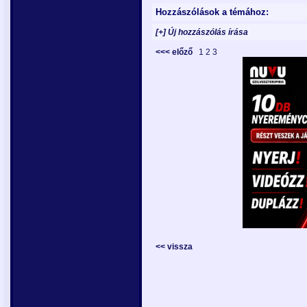
Hozzászólások a témához:
[+] Új hozzászólás írása
<<< előző
1
2
3
<< vissza