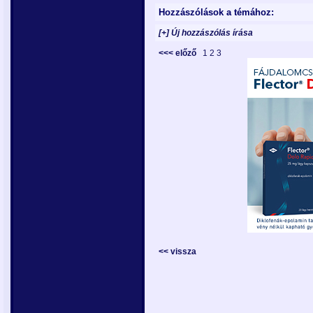
Hozzászólások a témához:
[+] Új hozzászólás írása
<<< előző
1
2
3
<< vissza