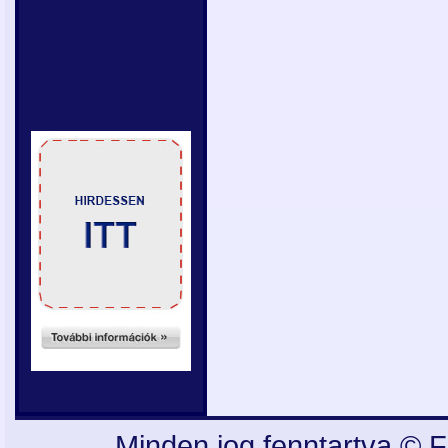
Minden jog fenntartva © F