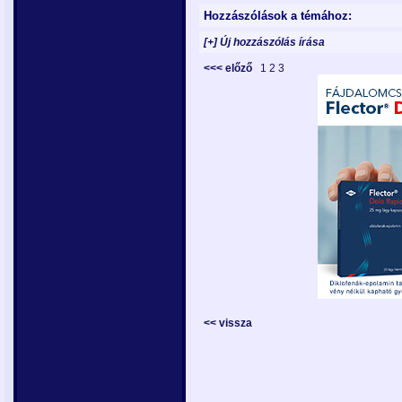
Hozzászólások a témához:
[+] Új hozzászólás írása
<<< előző
1
2
3
<< vissza