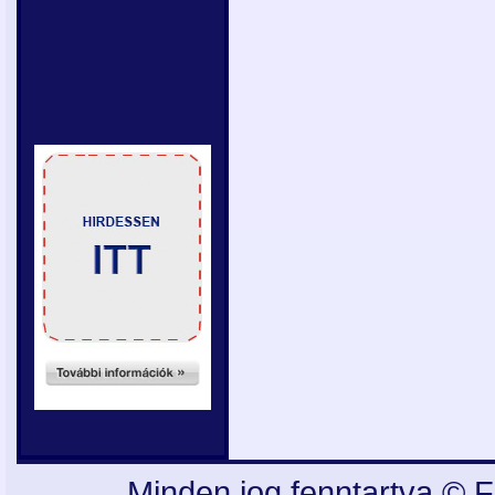
Minden jog fenntartva © F