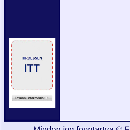
Minden jog fenntartva © F