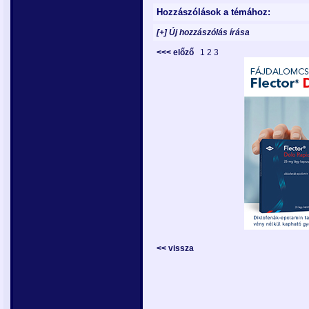
Hozzászólások a témához:
[+] Új hozzászólás írása
<<< előző
1
2
3
<< vissza