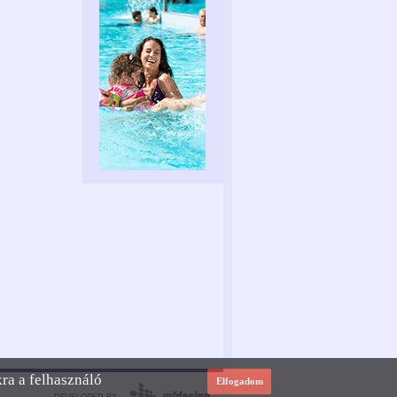
kra a felhasználó
Elfogadom