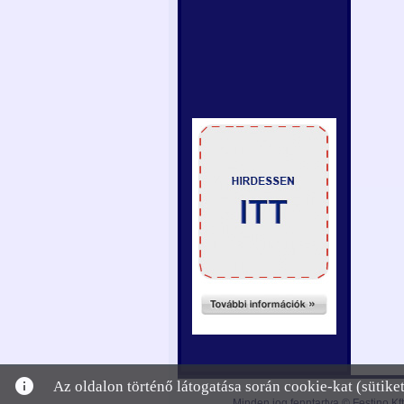
info
Az oldalon történő látogatása során cookie-kat (sütik
Minden jog fenntartva © Festino Kft