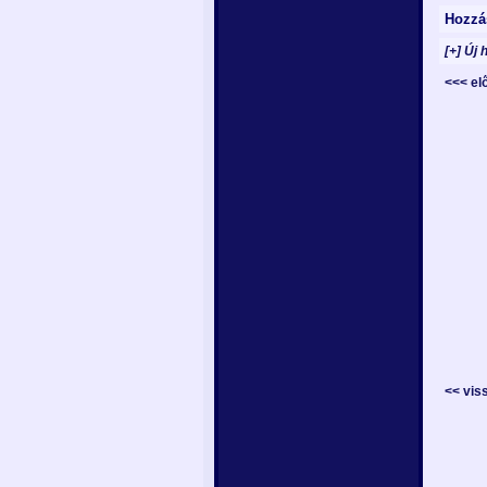
Hozzá
[+] Új 
<<< e
<< vis