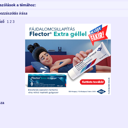
szólások a témához:
hozzászólás írása
lőző
1
2
3
sza