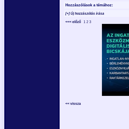
Hozzászólások a témához:
[+] Új hozzászólás írása
<<< előző
1
2
3
<< vissza