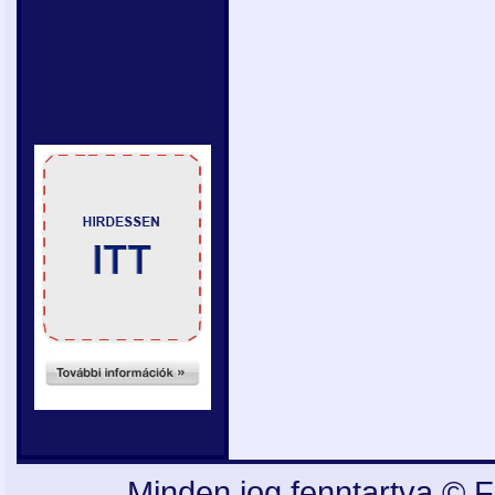
Minden jog fenntartva © F