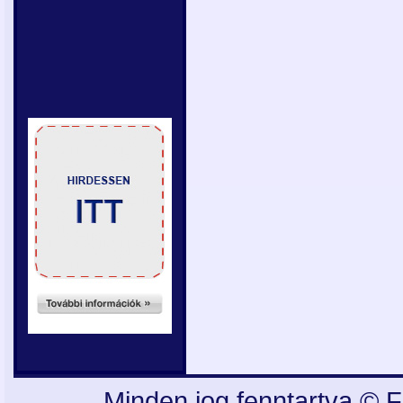
Minden jog fenntartva © F