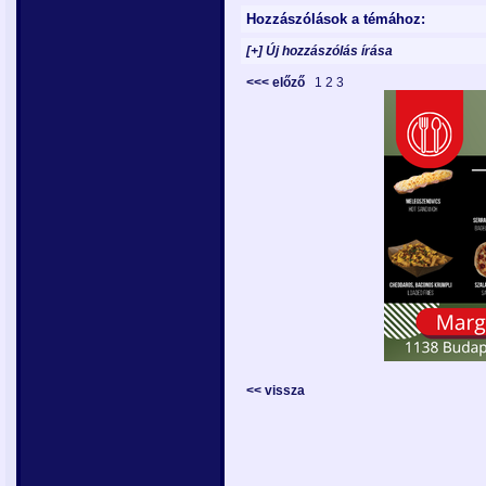
Hozzászólások a témához:
[+] Új hozzászólás írása
<<< előző
1
2
3
<< vissza