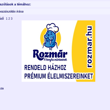
szólások a témához:
hozzászólás írása
lőző
1
2
3
sza