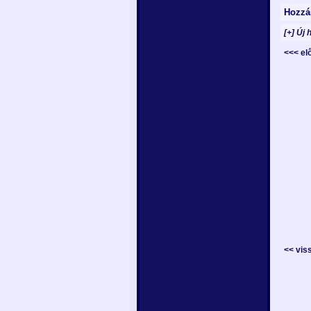
Hozzá
[+] Új 
<<< e
<< vis