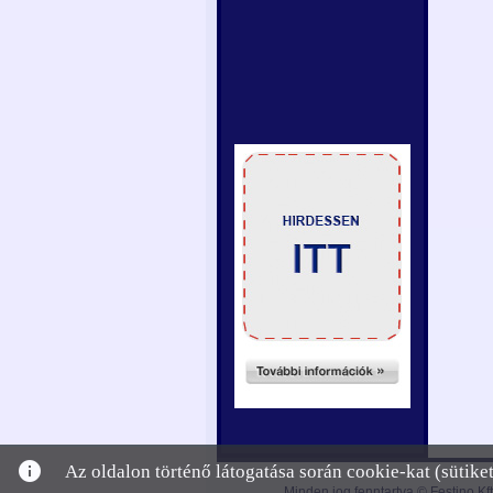
info
Az oldalon történő látogatása során cookie-kat (sütik
Minden jog fenntartva © Festino Kft