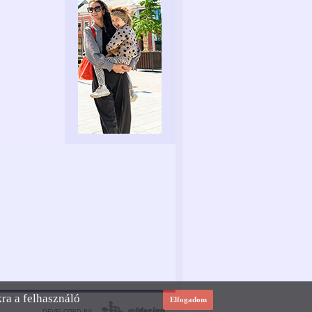
kra a felhasználó
Elfogadom