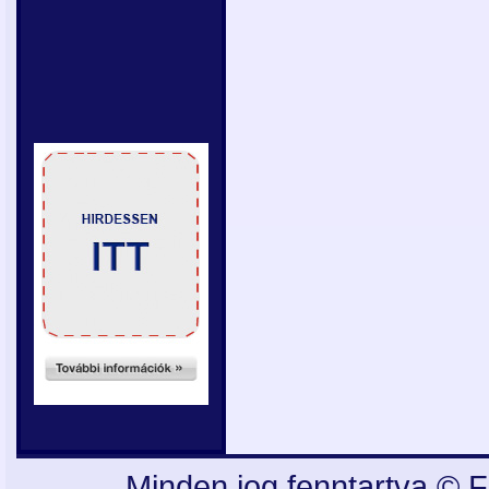
Minden jog fenntartva © F