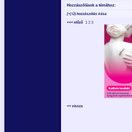
Hozzászólások a témához:
[+] Új hozzászólás írása
<<< előző
1
2
3
<< vissza