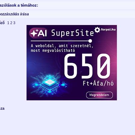
szólások a témához:
hozzászólás írása
lőző
1
2
3
sza