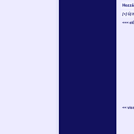
Hozzá
[+] Új 
<<< e
<< vis