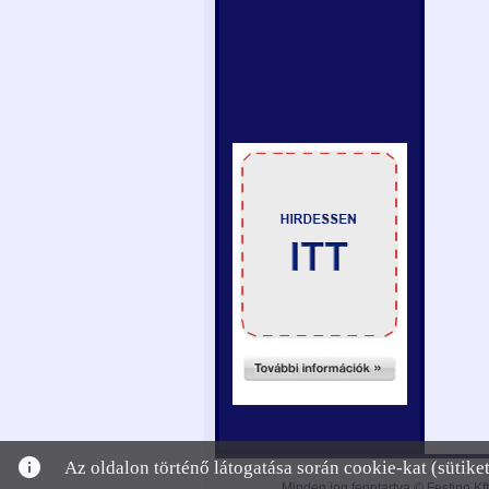
info
Az oldalon történő látogatása során cookie-kat (sütik
Minden jog fenntartva © Festino Kft