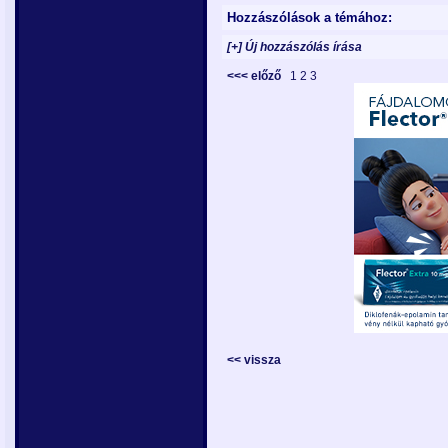
Hozzászólások a témához:
[+] Új hozzászólás írása
<<< előző
1
2
3
<< vissza