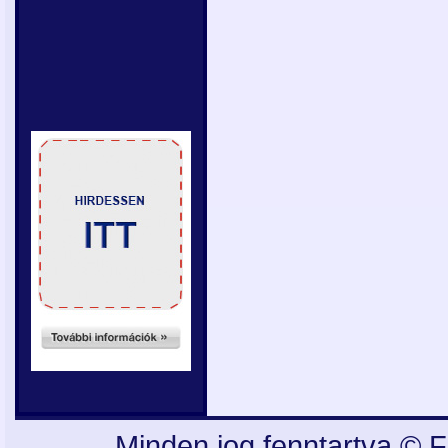
Minden jog fenntartva © F