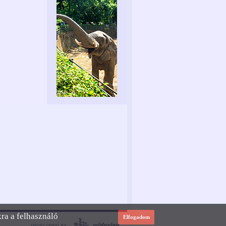
kra a felhasználó
Elfogadom