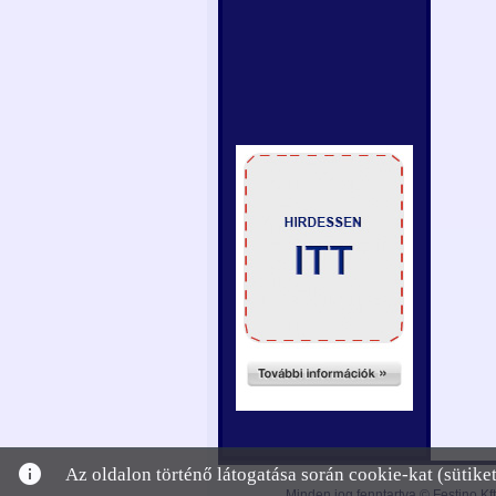
info
Az oldalon történő látogatása során cookie-kat (sütik
Minden jog fenntartva © Festino Kft