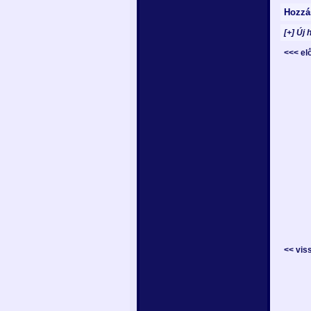
Hozzá
[+] Új 
<<< e
<< vis