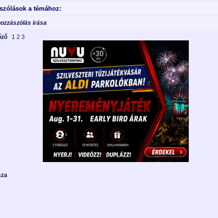
szólások a témához:
hozzászólás írása
lőző
1
2
3
sza