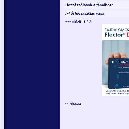
Hozzászólások a témához:
[+] Új hozzászólás írása
<<< előző
1
2
3
<< vissza