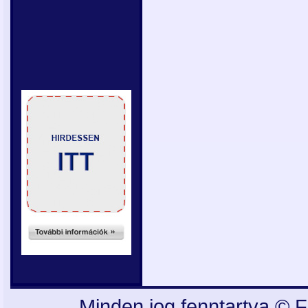
Minden jog fenntartva © F