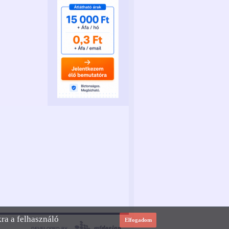
kra a felhasználó
Elfogadom