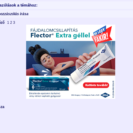
szólások a témához:
hozzászólás írása
lőző
1
2
3
sza