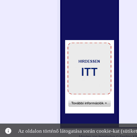
info
Az oldalon történő látogatása során cookie-kat (sütik
Minden jog fenntartva © Festino Kft