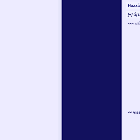
Hozzá
[+] Új 
<<< e
<< vis