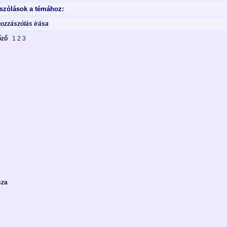
szólások a témához:
hozzászólás írása
lőző
1
2
3
sza