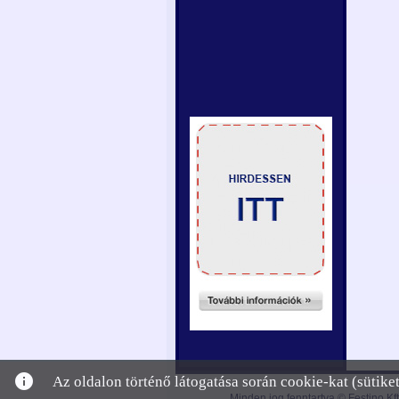
info
Az oldalon történő látogatása során cookie-kat (sütik
Minden jog fenntartva © Festino Kft