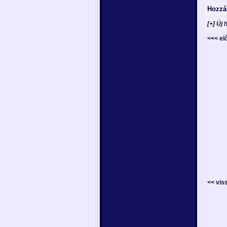
Hozzá
[+] Új 
<<< e
<< vis