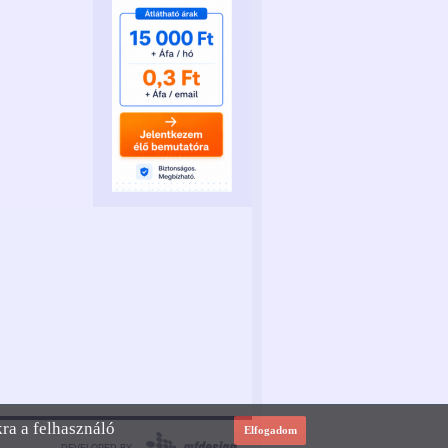
kra a felhasználó
Elfogadom