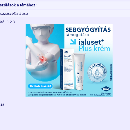
szólások a témához:
hozzászólás írása
lőző
1
2
3
sza