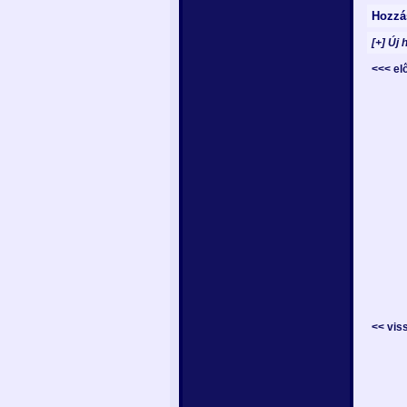
Hozzá
[+] Új 
<<< e
<< vis