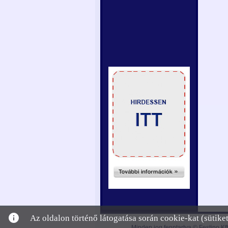
info
Az oldalon történő látogatása során cookie-kat (sütik
Minden jog fenntartva © Festino Kft