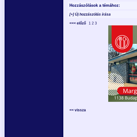
Hozzászólások a témához:
[+] Új hozzászólás írása
<<< előző
1
2
3
<< vissza