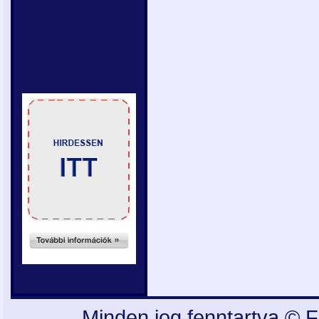
Minden jog fenntartva © F