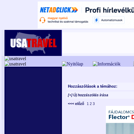
Hozzászólások a témához:
[+] Új hozzászólás írása
<<< előző
1
2
3