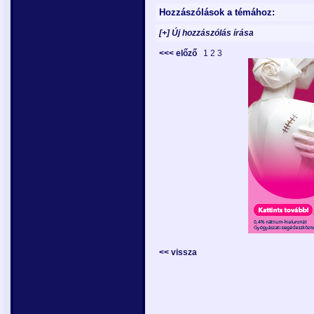
Hozzászólások a témához:
[+] Új hozzászólás írása
<<< előző
1
2
3
<< vissza