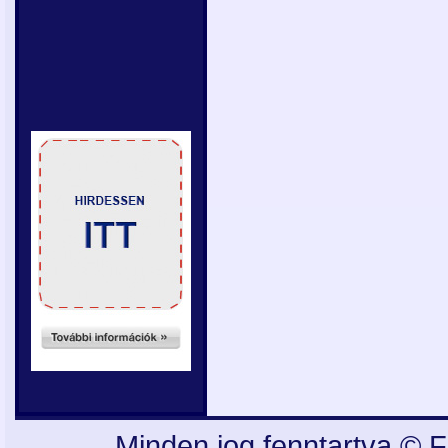
Minden jog fenntartva © F