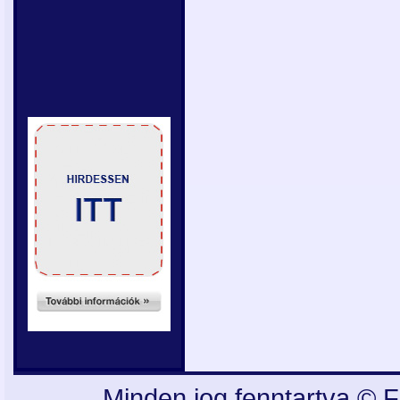
Minden jog fenntartva © F