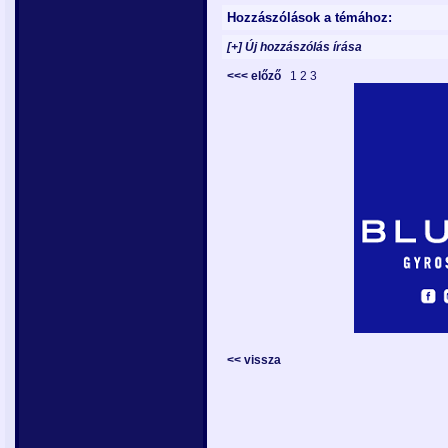
Hozzászólások a témához:
[+] Új hozzászólás írása
<<< előző
1
2
3
<< vissza