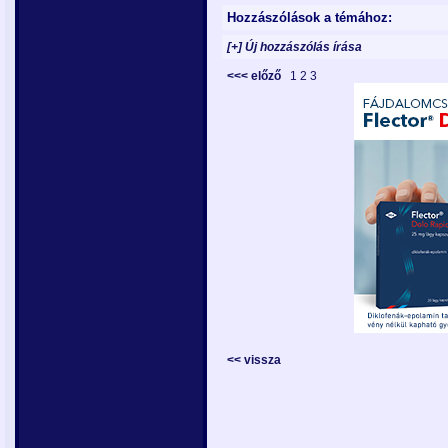
Hozzászólások a témához:
[+] Új hozzászólás írása
<<< előző
1
2
3
<< vissza