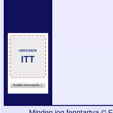
Minden jog fenntartva © F